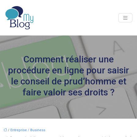
Comment réaliser une
procédure en ligne pour saisir
le conseil de prud’homme et
faire valoir ses droits ?
/
Entreprise / Business