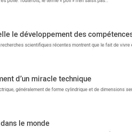
s polie. Toutefois, le terme « poli » n’en saisit pas…
-elle le développement des compétences
echerches scientifiques récentes montrent que le fait de vivre
ement d’un miracle technique
électrique, généralement de forme cylindrique et de dimensions s
r dans le monde