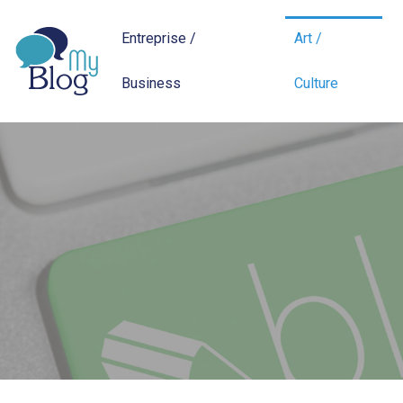
Entreprise /
Art /
Business
Culture