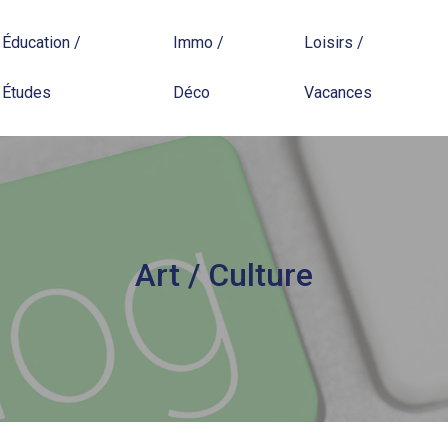
Éducation /
Immo /
Loisirs /
Études
Déco
Vacances
Art / Culture