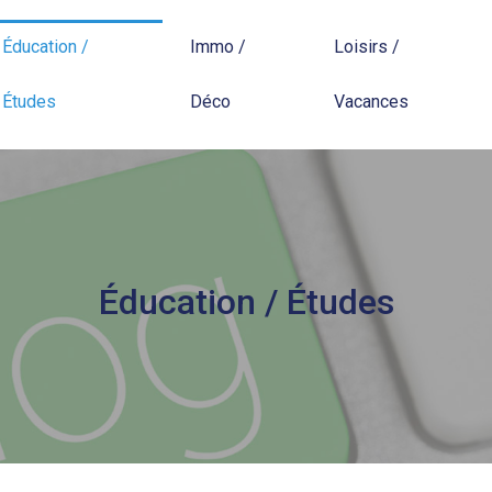
Éducation /
Immo /
Loisirs /
Études
Déco
Vacances
Éducation / Études