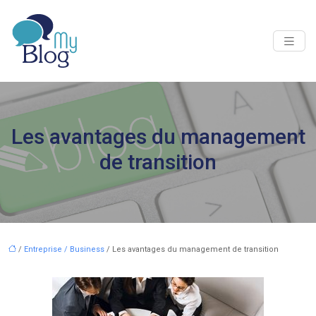
Les avantages du management
de transition
/
Entreprise / Business
/ Les avantages du management de transition