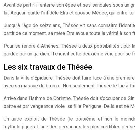
Avant de partir, il enterre son épée et ses sandales sous un gros
lui, Aegean quitte l’infidèle Etra et épouse Médée, qui entre-
Jusqu’à l’âge de seize ans, Thésée vit sans connaître l’identit
partir de ce moment, sa mère Etra avoue toute la vérité à son fil
Pour se rendre à Athènes, Thésée a deux possibilités : par la 
gardée par un gardien. Il choisit cette deuxième voie pour se f
Les six travaux de Thésée
Dans la ville d’Epidaure, Thésée doit faire face à une première 
avec sa massue de bronze. Non seulement Thésée le tue à l’aide 
Arrivé dans l’isthme de Corinthe, Thésée doit s’occuper de Sini
battre et par vengeance viole sa fille Perigune. De là est né M
Un autre exploit de Thésée (le troisième et non le moindre
mythologiques. L’une des personnes les plus crédibles pense 