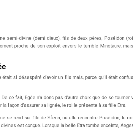
gine semi-divine (demi dieux), fils de deux pères, Poséidon 
ment proche de son exploit envers le terrible Minotaure, mais 
ée
ait si désespéré d’avoir un fils mais, parce qu’il était confus 
. De ce fait, Égée n’a donc pas d’autre choix que de se tourne
a façon d’assurer sa lignée, le roi le présente à sa fille Etra.
e se rend sur l’île de Sferia, où elle rencontre Poséidon, le r
t divines est conçue. Lorsque la belle Etra tombe enceinte, Aege