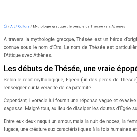
/
Art / Culture
/ Mythologie grecque : le périple de Thésée vers Athènes
A travers la mythologie grecque, Thésée est un héros d’ori
connue sous le nom d’Étra. Le nom de Thésée est particulière
l’Attique avec Athènes.
Les débuts de Thésée, une vraie épop
Selon le récit mythologique, Égéen (un des pères de Thésée) ét
renseigner sur la véracité de sa paternité.
Cependant, l »oracle lui fournit une réponse vague et évasive
sagesse. Malgré tout, au lieu de dissiper les doutes d’Égée sur l
Entre eux deux naquit un amour, mais la nuit de noces, la femm
fugace, une créature aux caractéristiques à la fois humaines e