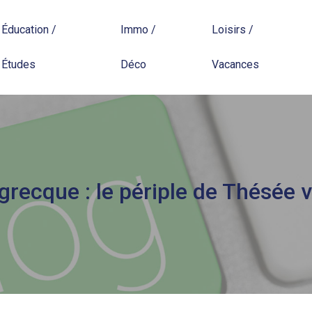
Éducation /
Immo /
Loisirs /
Études
Déco
Vacances
grecque : le périple de Thésée 