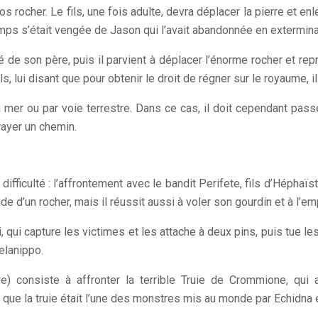
 rocher. Le fils, une fois adulte, devra déplacer la pierre et enl
temps s’était vengée de Jason qui l’avait abandonnée en extermin
é de son père, puis il parvient à déplacer l’énorme rocher et re
s, lui disant que pour obtenir le droit de régner sur le royaume, i
mer ou par voie terrestre. Dans ce cas, il doit cependant passe
rayer un chemin.
difficulté : l’affrontement avec le bandit Perifete, fils d’Héphaï
d’un rocher, mais il réussit aussi à voler son gourdin et à l’emp
, qui capture les victimes et les attache à deux pins, puis tue l
elanippo.
) consiste à affronter la terrible Truie de Crommione, qui 
que la truie était l’une des monstres mis au monde par Echidna 