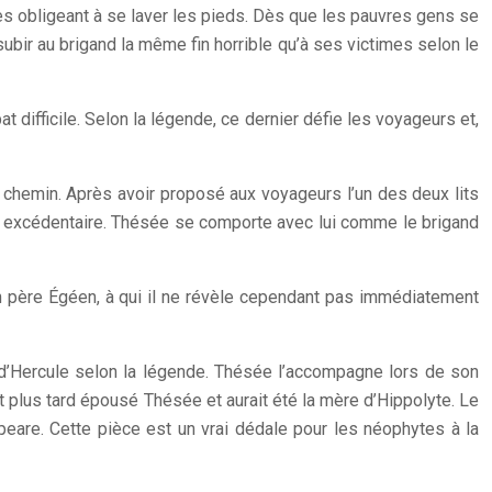
es obligeant à se laver les pieds. Dès que les pauvres gens se
ubir au brigand la même fin horrible qu’à ses victimes selon le
 difficile. Selon la légende, ce dernier défie les voyageurs et,
n chemin. Après avoir proposé aux voyageurs l’un des deux lits
rps excédentaire. Thésée se comporte avec lui comme le brigand
n père Égéen, à qui il ne révèle cependant pas immédiatement
x d’Hercule selon la légende. Thésée l’accompagne lors de son
it plus tard épousé Thésée et aurait été la mère d’Hippolyte. Le
re. Cette pièce est un vrai dédale pour les néophytes à la