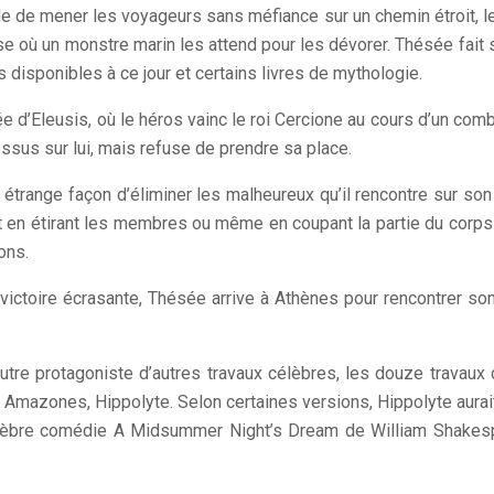
ude de mener les voyageurs sans méfiance sur un chemin étroit, l
se où un monstre marin les attend pour les dévorer. Thésée fait s
disponibles à ce jour et certains livres de mythologie.
’Eleusis, où le héros vainc le roi Cercione au cours d’un combat
ssus sur lui, mais refuse de prendre sa place.
e étrange façon d’éliminer les malheureux qu’il rencontre sur so
rvient en étirant les membres ou même en coupant la partie du co
ons.
victoire écrasante, Thésée arrive à Athènes pour rencontrer so
 autre protagoniste d’autres travaux célèbres, les douze travau
des Amazones, Hippolyte. Selon certaines versions, Hippolyte aura
lèbre comédie A Midsummer Night’s Dream de William Shakespea