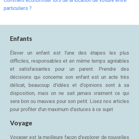
Comment économiser lors de la location de voiture entre
particuliers ?
Enfants
Élever un enfant est l'une des étapes les plus
difficiles, responsables et en même temps agréables
et satisfaisantes pour un parent. Prendre des
décisions qui concerne son enfant est un acte très
délicat, beaucoup d'idées et d'opinions sont à sa
disposition, mais on ne sait jamais vraiment ce qui
sera bon ou mauvais pour son petit. Lisez nos articles
pour profiter d'un maximum d'astuces à ce sujet
Voyage
Voyager est la meilleure façon d'explorer de nouvelles