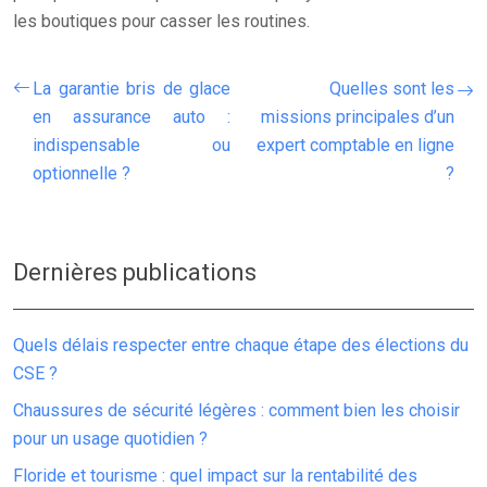
les boutiques pour casser les routines.
La garantie bris de glace
Quelles sont les
en assurance auto :
missions principales d’un
indispensable ou
expert comptable en ligne
optionnelle ?
?
Dernières publications
Quels délais respecter entre chaque étape des élections du
CSE ?
Chaussures de sécurité légères : comment bien les choisir
pour un usage quotidien ?
Floride et tourisme : quel impact sur la rentabilité des