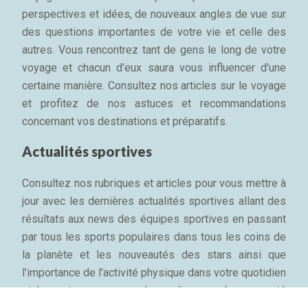
perspectives et idées, de nouveaux angles de vue sur
des questions importantes de votre vie et celle des
autres. Vous rencontrez tant de gens le long de votre
voyage et chacun d'eux saura vous influencer d'une
certaine manière. Consultez nos articles sur le voyage
et profitez de nos astuces et recommandations
concernant vos destinations et préparatifs.
Actualités sportives
Consultez nos rubriques et articles pour vous mettre à
jour avec les dernières actualités sportives allant des
résultats aux news des équipes sportives en passant
par tous les sports populaires dans tous les coins de
la planète et les nouveautés des stars ainsi que
l'importance de l'activité physique dans votre quotidien
et les astuces pour garder sa ligne, sa bonne santé