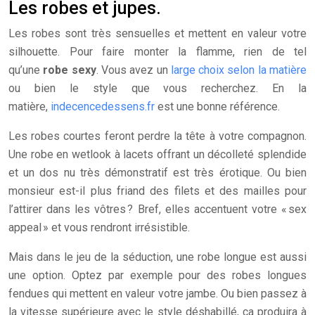
Les robes et jupes.
Les robes sont très sensuelles et mettent en valeur votre
silhouette. Pour faire monter la flamme, rien de tel
qu’une
robe sexy
. Vous avez un
large choix selon la matière
ou bien le style que vous recherchez. En la
matière,
indecencedessens.fr
est une bonne référence.
Les robes courtes feront perdre la tête à votre compagnon.
Une robe en wetlook à lacets offrant un décolleté splendide
et un dos nu très démonstratif est très érotique. Ou bien
monsieur est-il plus friand des filets et des mailles pour
l’attirer dans les vôtres ? Bref, elles accentuent votre « sex
appeal » et vous rendront irrésistible.
Mais dans le jeu de la séduction, une robe longue est aussi
une option. Optez par exemple pour des robes longues
fendues qui mettent en valeur votre jambe. Ou bien passez à
la vitesse supérieure avec le style déshabillé, ça produira à