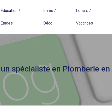
Éducation /
Immo /
Loisirs /
Études
Déco
Vacances
un spécialiste en Plomberie en