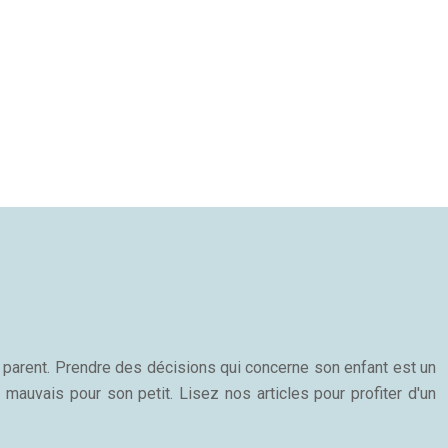
n parent. Prendre des décisions qui concerne son enfant est un
 mauvais pour son petit. Lisez nos articles pour profiter d'un