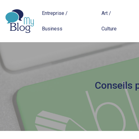
Entreprise /
Art /
Business
Culture
Conseils p