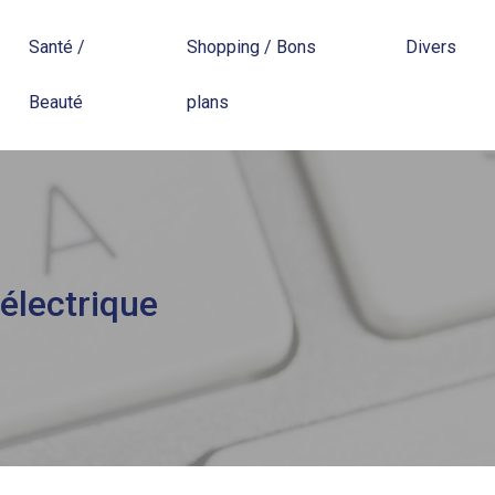
Santé /
Shopping / Bons
Divers
Beauté
plans
 électrique