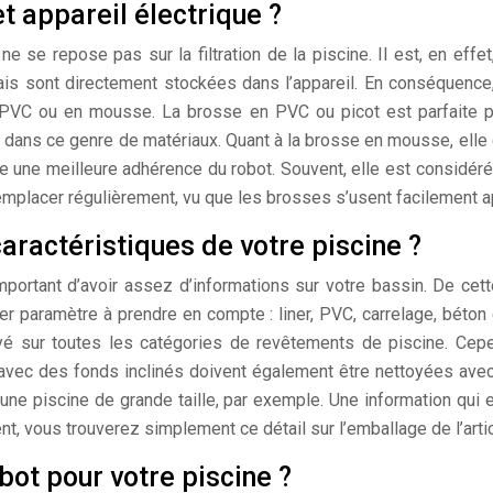
t appareil électrique ?
e
ne se repose pas sur la filtration de la piscine. Il est, en eff
 mais sont directement stockées dans l’appareil. En conséquence
 PVC ou en mousse. La brosse en PVC ou picot est parfaite p
ans ce genre de matériaux. Quant à la brosse en mousse, elle e
e une meilleure adhérence du robot. Souvent, elle est considé
 remplacer régulièrement, vu que les brosses s’usent facilement 
aractéristiques de votre piscine ?
 important d’avoir assez d’informations sur votre bassin. De ce
r paramètre à prendre en compte : liner, PVC, carrelage, béto
yé sur toutes les catégories de revêtements de piscine. Cepe
vec des fonds inclinés doivent également être nettoyées avec un
 une piscine de grande taille, par exemple. Une information qui 
 vous trouverez simplement ce détail sur l’emballage de l’artic
bot pour votre piscine ?