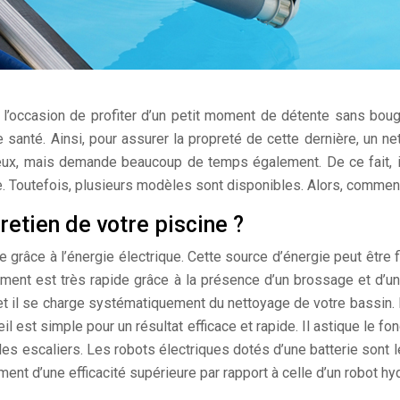
z l’occasion de profiter d’un petit moment de détente sans boug
 santé. Ainsi, pour assurer la propreté de cette dernière, un ne
eux, mais demande beaucoup de temps également. De ce fait, i
. Toutefois, plusieurs modèles sont disponibles. Alors, comment 
tretien de votre piscine ?
 grâce à l’énergie électrique. Cette source d’énergie peut être f
ement est très rapide grâce à la présence d’un brossage et d’u
 et il se charge systématiquement du nettoyage de votre bassin. 
reil est simple pour un résultat efficace et rapide. Il astique le 
les escaliers. Les robots électriques dotés d’une batterie sont l
ent d’une efficacité supérieure par rapport à celle d’un robot hy