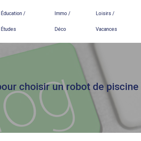
Éducation /
Immo /
Loisirs /
Études
Déco
Vacances
our choisir un robot de piscine