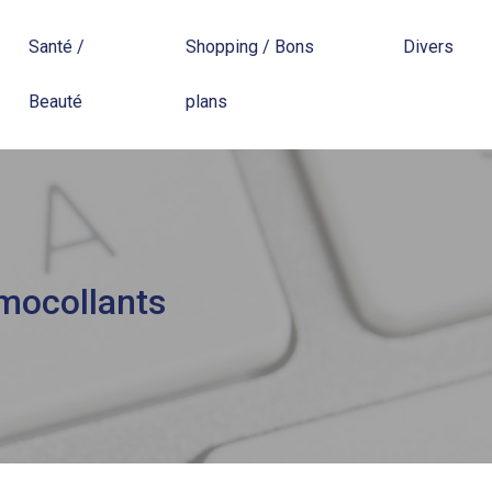
Santé /
Shopping / Bons
Divers
Beauté
plans
rmocollants