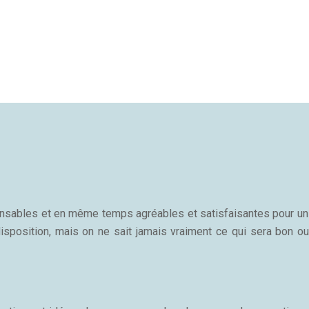
sponsables et en même temps agréables et satisfaisantes pour u
isposition, mais on ne sait jamais vraiment ce qui sera bon ou