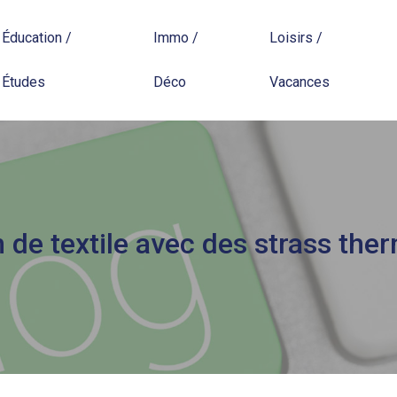
Éducation /
Immo /
Loisirs /
Études
Déco
Vacances
 de textile avec des strass the