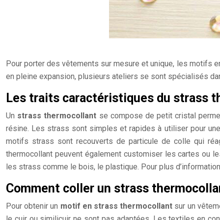
Pour porter des vêtements sur mesure et unique, les motifs en 
en pleine expansion, plusieurs ateliers se sont spécialisés da
Les traits caractéristiques du strass 
Un
strass thermocollant
se compose de petit cristal permet
résine. Les strass sont simples et rapides à utiliser pour un
motifs strass sont recouverts de particule de colle qui réa
thermocollant peuvent également customiser les cartes ou les
les strass comme le bois, le plastique. Pour plus d’information
Comment coller un strass thermocollant
Pour obtenir un
motif en strass thermocollant
sur un vêtemen
le cuir ou similicuir ne sont pas adaptées. Les textiles en c