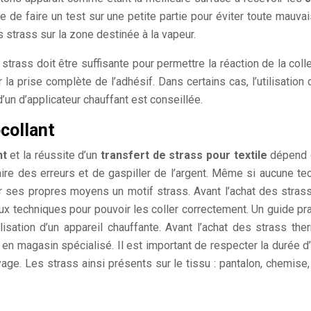
e de faire un test sur une petite partie pour éviter toute mauvai
es strass sur la zone destinée à la vapeur.
s strass doit être suffisante pour permettre la réaction de la col
 la prise complète de l’adhésif. Dans certains cas, l’utilisation
 d’un d’applicateur chauffant est conseillée.
ocollant
nt
et la réussite d’un
transfert de strass pour textile
dépend d
ire des erreurs et de gaspiller de l’argent. Même si aucune tec
 par ses propres moyens un motif strass. Avant l’achat des stra
s aux techniques pour pouvoir les coller correctement. Un guide p
lisation d’un appareil chauffante. Avant l’achat des strass ther
n magasin spécialisé. Il est important de respecter la durée d’
e. Les strass ainsi présents sur le tissu : pantalon, chemise, t-