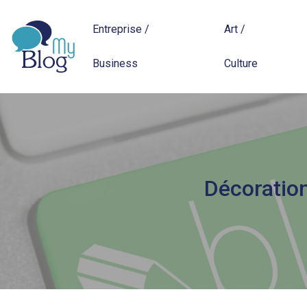
Entreprise /
Art /
Business
Culture
Décoration