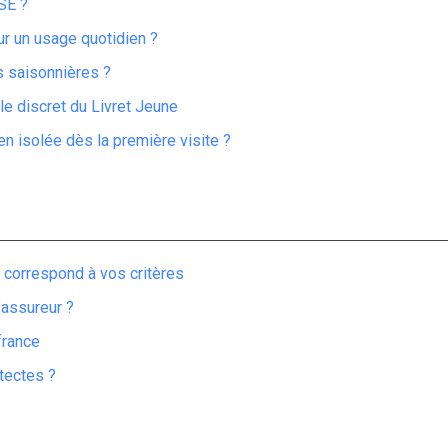
SE ?
ur un usage quotidien ?
ns saisonnières ?
ôle discret du Livret Jeune
n isolée dès la première visite ?
i correspond à vos critères
l’assureur ?
france
itectes ?