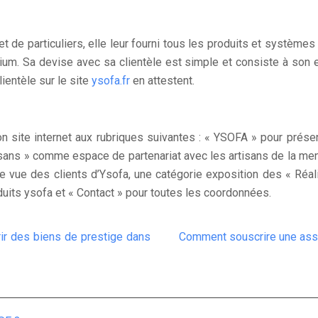
t de particuliers, elle leur fourni tous les produits et systèmes 
inium. Sa devise avec sa clientèle est simple et consiste à son 
ientèle sur le site
ysofa.fr
en attestent.
n site internet aux rubriques suivantes : « YSOFA » pour présen
tisans » comme espace de partenariat avec les artisans de la men
 vue des clients d’Ysofa, une catégorie exposition des « Réalis
uits ysofa et « Contact » pour toutes les coordonnées.
rir des biens de prestige dans
Comment souscrire une assu