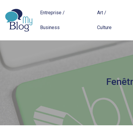
Entreprise /
Art /
Business
Culture
Fenêtr