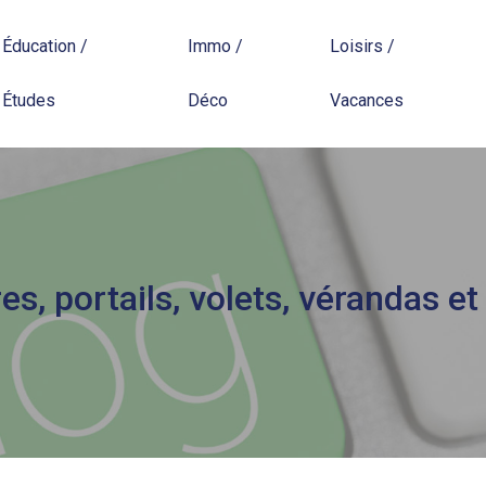
Éducation /
Immo /
Loisirs /
Études
Déco
Vacances
es, portails, volets, vérandas et