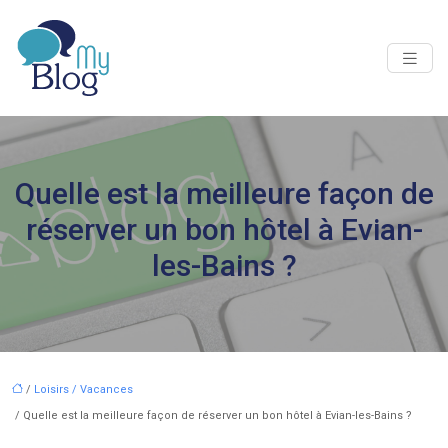
Quelle est la meilleure façon de
réserver un bon hôtel à Evian-
les-Bains ?
/
Loisirs / Vacances
/ Quelle est la meilleure façon de réserver un bon hôtel à Evian-les-Bains ?