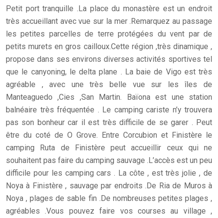
Petit port tranquille .La place du monastère est un endroit
très accueillant avec vue sur la mer .Remarquez au passage
les petites parcelles de terre protégées du vent par de
petits murets en gros cailloux.Cette région ,très dinamique ,
propose dans ses environs diverses activités sportives tel
que le canyoning, le delta plane . La baie de Vigo est très
agréable , avec une très belle vue sur les îles de
Manteaguedo ,Cies ,San Martin. Baïona est une station
balnéaire très fréquentée . Le camping cariste n’y trouvera
pas son bonheur car il est très difficile de se garer . Peut
être du coté de O Grove. Entre Corcubion et Finistère le
camping Ruta de Finistère peut accueillir ceux qui ne
souhaitent pas faire du camping sauvage .L’accès est un peu
difficile pour les camping cars . La côte , est très jolie , de
Noya à Finistère , sauvage par endroits .De Ria de Muros à
Noya , plages de sable fin .De nombreuses petites plages ,
agréables .Vous pouvez faire vos courses au village ,