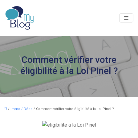
Comment vérifier νоtrе
éligibilité à la Lоi Pinеl ?
/
Immo / Déco
/ Comment vérifier νоtrе éligibilité à la Lоi Pinеl ?