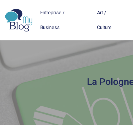
Entreprise /
Art /
Business
Culture
La Pologne