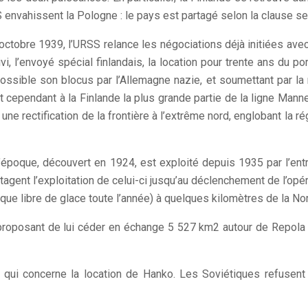
envahissent la Pologne : le pays est partagé selon la clause se
octobre 1939, l’URSS relance les négociations déjà initiées avec
, l’envoyé spécial finlandais, la location pour trente ans du p
possible son blocus par l’Allemagne nazie, et soumettant par la
ssant cependant à la Finlande la plus grande partie de la ligne M
 une rectification de la frontière à l’extrême nord, englobant la
l’époque, découvert en 1924, est exploité depuis 1935 par l’en
agent l’exploitation de celui-ci jusqu’au déclenchement de l’opér
que libre de glace toute l’année) à quelques kilomètres de la No
proposant de lui céder en échange 5 527 km2 autour de Repola et
 qui concerne la location de Hanko. Les Soviétiques refusent 