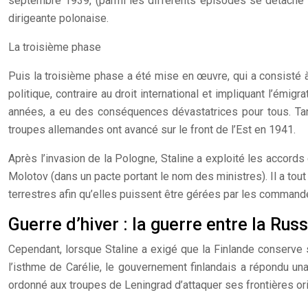
septembre 1939, (parmi les différents épisodes se détache 
dirigeante polonaise.
La troisième phase
Puis la troisième phase a été mise en œuvre, qui a consisté à
politique, contraire au droit international et impliquant l’émi
années, a eu des conséquences dévastatrices pour tous. Tan
troupes allemandes ont avancé sur le front de l’Est en 1941.
Après l’invasion de la Pologne, Staline a exploité les accords
Molotov (dans un pacte portant le nom des ministres). Il a tou
terrestres afin qu’elles puissent être gérées par les comman
Guerre d’hiver : la guerre entre la Russ
Cependant, lorsque Staline a exigé que la Finlande conserve s
l’isthme de Carélie, le gouvernement finlandais a répondu una
ordonné aux troupes de Leningrad d’attaquer ses frontières ori