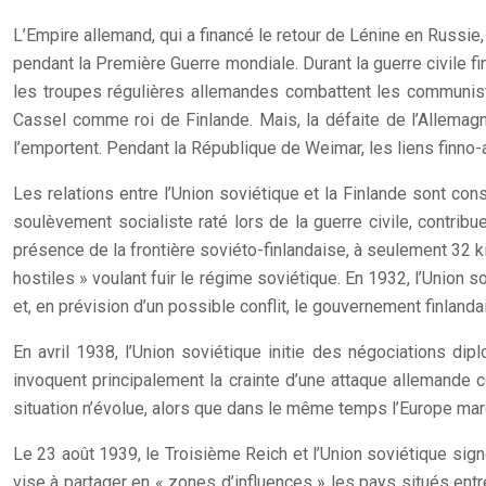
L’Empire allemand, qui a financé le retour de Lénine en Russie
pendant la Première Guerre mondiale. Durant la guerre civile fi
les troupes régulières allemandes combattent les communist
Cassel comme roi de Finlande. Mais, la défaite de l’Allemagn
l’emportent. Pendant la République de Weimar, les liens finno-
Les relations entre l’Union soviétique et la Finlande sont con
soulèvement socialiste raté lors de la guerre civile, contribu
présence de la frontière soviéto-finlandaise, à seulement 32 k
hostiles » voulant fuir le régime soviétique. En 1932, l’Union
et, en prévision d’un possible conflit, le gouvernement finlan
En avril 1938, l’Union soviétique initie des négociations di
invoquent principalement la crainte d’une attaque allemande c
situation n’évolue, alors que dans le même temps l’Europe mar
Le 23 août 1939, le Troisième Reich et l’Union soviétique si
vise à partager en « zones d’influences » les pays situés entre