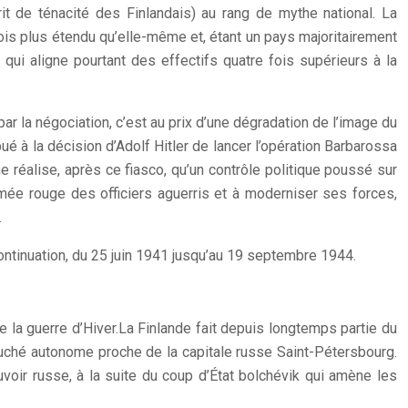
rit de ténacité des Finlandais) au rang de mythe national. La
ois plus étendu qu’elle-même et, étant un pays majoritairement
, qui aligne pourtant des effectifs quatre fois supérieurs à la
 par la négociation, c’est au prix d’une dégradation de l’image du
ué à la décision d’Adolf Hitler de lancer l’opération Barbarossa
e réalise, après ce fiasco, qu’un contrôle politique poussé sur
Armée rouge des officiers aguerris et à moderniser ses forces,
.
 Continuation, du 25 juin 1941 jusqu’au 19 septembre 1944.
e la guerre d’Hiver.
La Finlande fait depuis longtemps partie du
duché autonome proche de la capitale russe Saint-Pétersbourg.
voir russe, à la suite du coup d’État bolchévik qui amène les