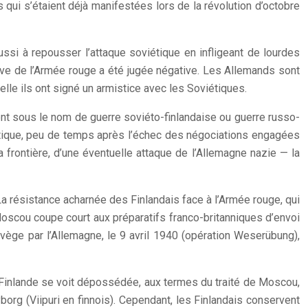
 qui s’étaient déjà manifestées lors de la révolution d’octobre
si à repousser l’attaque soviétique en infligeant de lourdes
ive de l’Armée rouge a été jugée négative. Les Allemands sont
elle ils ont signé un armistice avec les Soviétiques.
ement sous le nom de guerre soviéto-finlandaise ou guerre russo-
iétique, peu de temps après l’échec des négociations engagées
 frontière, d’une éventuelle attaque de l’Allemagne nazie — la
 La résistance acharnée des Finlandais face à l’Armée rouge, qui
 Moscou coupe court aux préparatifs franco-britanniques d’envoi
orvège par l’Allemagne, le 9 avril 1940 (opération Weserübung),
a Finlande se voit dépossédée, aux termes du traité de Moscou,
borg (Viipuri en finnois). Cependant, les Finlandais conservent