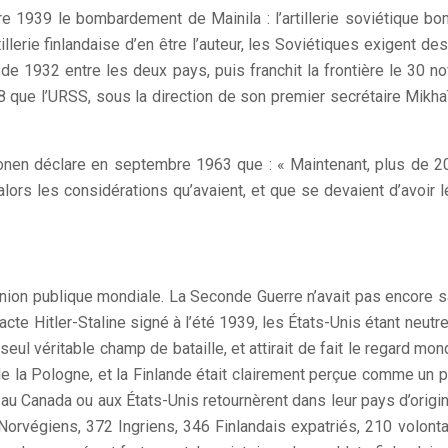
 1939 le bombardement de Mainila : l’artillerie soviétique bo
rtillerie finlandaise d’en être l’auteur, les Soviétiques exigent 
 de 1932 entre les deux pays, puis franchit la frontière le 30 
8 que l’URSS, sous la direction de son premier secrétaire Mikhaï
ekkonen déclare en septembre 1963 que : « Maintenant, plus de 2
lors les considérations qu’avaient, et que se devaient d’avoir 
nion publique mondiale. La Seconde Guerre n’avait pas encore s
acte Hitler-Staline signé à l’été 1939, les États-Unis étant neutr
le seul véritable champ de bataille, et attirait de fait le regard 
n de la Pologne, et la Finlande était clairement perçue comme un 
u Canada ou aux États-Unis retournèrent dans leur pays d’origin
orvégiens, 372 Ingriens, 346 Finlandais expatriés, 210 volontair