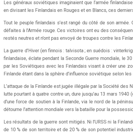
Les généraux soviétiques imaginaient que l’armée finlandaise s
en divisant les Finlandais en Rouges et en Blancs, ces derniers
Tout le peuple finlandais s’est rangé du côté de son armée.
défaites à l’Armée rouge. Ces victoires ont eu des conséquen
restés neutres et n’ont pas envoyé de troupes contre les Finland
La guerre d’Hiver (en finnois : talvisota ; en suédois : vinter
finlandaise, éclate pendant la Seconde Guerre mondiale, le 3
par les Soviétiques avec les Finlandais visant à créer une zo
Finlande étant dans la sphère d’influence soviétique selon le
L’attaque de la Finlande est jugée illégale par la Société des 
lutte pourtant à quatre contre un, dure jusqu’au 13 mars 1940 
d’une force de soutien à la Finlande, via le nord de la pénins
détourne l’attention mondiale vers la bataille pour la possessi
Les résultats de la guerre sont mitigés. Ni l’URSS ni la Finl
de 10 % de son territoire et de 20 % de son potentiel industri