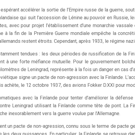
, espérant accélérer la sortie de l’Empire russe de la guerre, so
nlandaise qui suit l’accession de Lénine au pouvoir en Russie, les
es, avec pour projet l’établissement d’une monarchie vassale 
e à la fin de la Première Guerre mondiale empêche la concréti
allemands restent étroits. Cependant, après 1933, le régime nazi
stamment tendues : les deux périodes de russification de la Fin
ent à une forte méfiance mutuelle. Pour le gouvernement bolchév
ilomètres de Leningrad, représente à la fois un danger en cas d
 soviétique signe un pacte de non-agression avec la Finlande. L’a
dais achète, le 12 octobre 1937, des avions Fokker D.XXI pour mod
plomatiques avec la Finlande pour tenter d’améliorer la défen
ontre Leningrad utilisant la Finlande comme tête de pont. La Fin
che inexorablement vers la guerre voulue par l’Allemagne.
gnent un pacte de non-agression, connu sous le terme de pacte 
 les deux puissances. En particulier, la Finlande se retrouve da