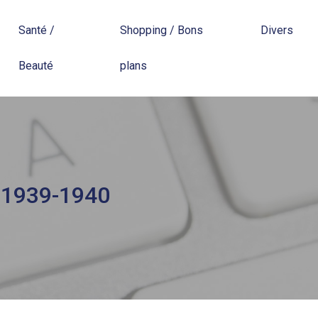
Santé /
Shopping / Bons
Divers
Beauté
plans
e 1939-1940