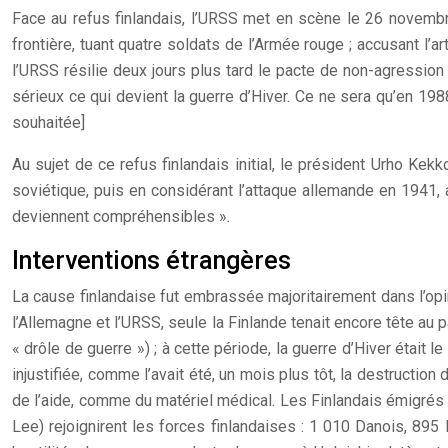
Face au refus finlandais, l’URSS met en scène le 26 novembre
frontière, tuant quatre soldats de l’Armée rouge ; accusant l’a
l’URSS résilie deux jours plus tard le pacte de non-agression
sérieux ce qui devient la guerre d’Hiver. Ce ne sera qu’en 198
souhaitée]
Au sujet de ce refus finlandais initial, le président Urho K
soviétique, puis en considérant l’attaque allemande en 1941, a
deviennent compréhensibles ».
Interventions étrangères
La cause finlandaise fut embrassée majoritairement dans l’opi
l’Allemagne et l’URSS, seule la Finlande tenait encore tête au p
« drôle de guerre ») ; à cette période, la guerre d’Hiver était 
injustifiée, comme l’avait été, un mois plus tôt, la destructio
de l’aide, comme du matériel médical. Les Finlandais émigrés a
Lee) rejoignirent les forces finlandaises : 1 010 Danois, 895 N