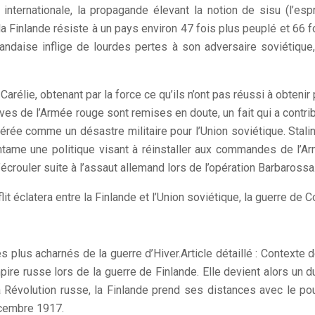
internationale, la propagande élevant la notion de sisu (l’esp
 Finlande résiste à un pays environ 47 fois plus peuplé et 66 f
inlandaise inflige de lourdes pertes à son adversaire soviétique
arélie, obtenant par la force ce qu’ils n’ont pas réussi à obtenir
ives de l’Armée rouge sont remises en doute, un fait qui a contrib
rée comme un désastre militaire pour l’Union soviétique. Stalin
 entame une politique visant à réinstaller aux commandes de l’
écrouler suite à l’assaut allemand lors de l’opération Barbarossa
lit éclatera entre la Finlande et l’Union soviétique, la guerre de
s plus acharnés de la guerre d’Hiver.
Article détaillé : Contexte d
ire russe lors de la guerre de Finlande. Elle devient alors un 
 Révolution russe, la Finlande prend ses distances avec le pou
écembre 1917.