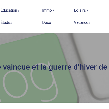
Éducation /
Immo /
Loisirs /
Études
Déco
Vacances
 vaincue et la guerre d’hiver d