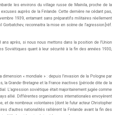
mbarde les environs du village russe de Mainila, proche de la
des excuses auprès de la Finlande. Cette dernière ne cédant pas,
novembre 1939, entamant sans préparatifs militaires réellement
l Gorbatchev, reconnaitra la mise en scène de l’agression.[réf.
0 ans après, si nous nous mettons dans la position de l’Union
les Soviétiques quant à leur sécurité à la fin des années 1930,
a dimension « mondiale » : depuis l’invasion de la Pologne par
es, la Grande-Bretagne et la France inactives (période dite de la
mondial. L’agression soviétique était majoritairement jugée comme
pays allié. Différentes organisations internationales envoyèrent
e, et de nombreux volontaires (dont le futur acteur Christopher
es d’autres nationalités rallièrent la Finlande avant la fin des