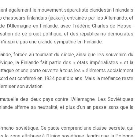
utient également le mouvement séparatiste clandestin finlandais
 chasseurs finlandais (jääkäri), entraînés par les Allemands, et
de l’Allemagne en Finlande, avec Frédéric-Charles de Hesse-
sation de ce projet politique, et des républicains démocrates
 n’inspire pas une grande sympathie en Finlande.
lande, forcée au tournant du siècle, ainsi que les souvenirs du
ique, la Finlande fait partie des « états impérialistes » et la
’attaque et une porte ouverte à tous les « éléments socialement
ccord est confirmé en 1934 pour dix ans. Mais la méfiance reste
erniser son aviation.
se mutuelle des deux pays contre l’Allemagne. Les Soviétiques
lande affirme sa neutralité, et plus d’un an passe sans que la
germano-soviétique. Ce pacte comprend une clause secrète, qui
ns la zone attribuée à l’Union soviétique, tandis que la Pologne