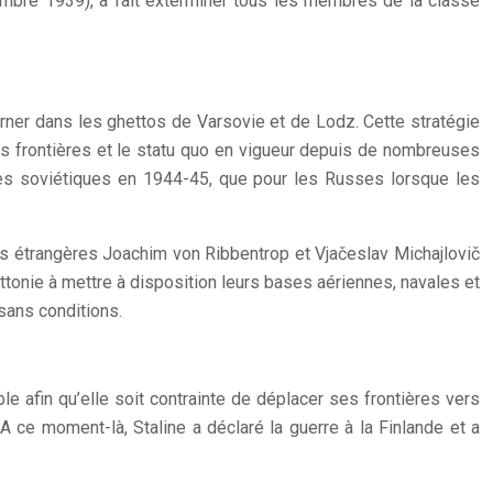
mbre 1939), a fait exterminer tous les membres de la classe
erner dans les ghettos de Varsovie et de Lodz. Cette stratégie
n des frontières et le statu quo en vigueur depuis de nombreuses
pes soviétiques en 1944-45, que pour les Russes lorsque les
ires étrangères Joachim von Ribbentrop et Vjačeslav Michajlovič
ttonie à mettre à disposition leurs bases aériennes, navales et
sans conditions.
e afin qu’elle soit contrainte de déplacer ses frontières vers
A ce moment-là, Staline a déclaré la guerre à la Finlande et a