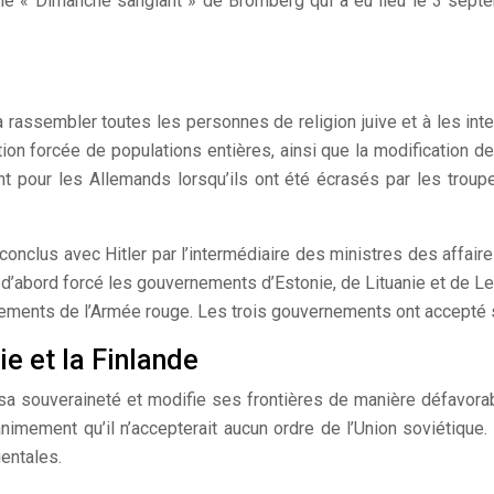
le « Dimanche sanglant » de Bromberg qui a eu lieu le 3 septe
 rassembler toutes les personnes de religion juive et à les int
gration forcée de populations entières, ainsi que la modificatio
t pour les Allemands lorsqu’ils ont été écrasés par les trou
 conclus avec Hitler par l’intermédiaire des ministres des affa
t d’abord forcé les gouvernements d’Estonie, de Lituanie et de Le
dements de l’Armée rouge. Les trois gouvernements ont accepté 
ie et la Finlande
a souveraineté et modifie ses frontières de manière défavorabl
nimement qu’il n’accepterait aucun ordre de l’Union soviétique. 
entales.