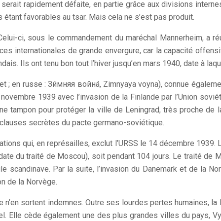
erait rapidement défaite, en partie grâce aux divisions internes
 étant favorables au tsar. Mais cela ne s’est pas produit.
 Celui-ci, sous le commandement du maréchal Mannerheim, a réus
ces internationales de grande envergure, car la capacité offens
ais. Ils ont tenu bon tout l’hiver jusqu’en mars 1940, date à laqu
kriget ; en russe : Зи́мняя война́, Zimnyaya voyna), connue égal
0 novembre 1939 avec l’invasion de la Finlande par l’Union sov
ne tampon pour protéger la ville de Leningrad, très proche de la
s clauses secrètes du pacte germano-soviétique.
Nations qui, en représailles, exclut l’URSS le 14 décembre 1939.
(date du traité de Moscou), soit pendant 104 jours. Le traité de
ule scandinave. Par la suite, l’invasion du Danemark et de la N
on de la Norvège.
ande n’en sortent indemnes. Outre ses lourdes pertes humaines, l
el. Elle cède également une des plus grandes villes du pays, Vy