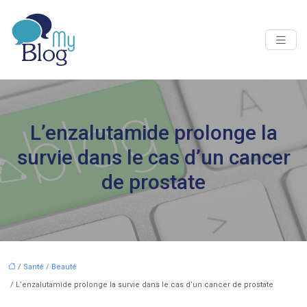
L’enzalutamide prolonge la
survie dans le cas d’un cancer
de prostate
/
Santé / Beauté
/ L’enzalutamide prolonge la survie dans le cas d’un cancer de prostate