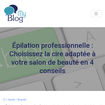
Épilation professionnelle :
Choisissez la cire adaptée à
votre salon de beauté en 4
conseils
/
Santé / Beauté