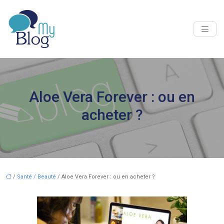
Aloe Vera Forever : ou en
acheter ?
/
Santé / Beauté
/ Aloe Vera Forever : ou en acheter ?