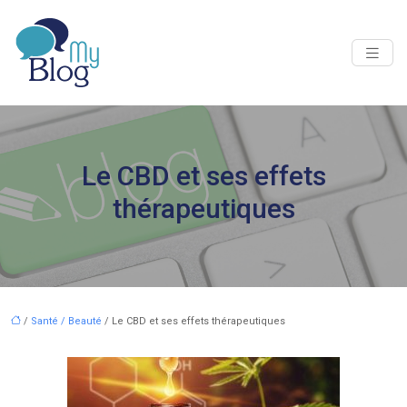
Le CBD et ses effets
thérapeutiques
/
Santé / Beauté
/ Le CBD et ses effets thérapeutiques