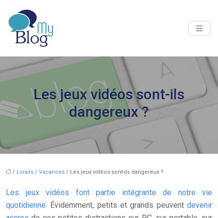
Les jeux vidéos sont-ils
dangereux ?
/
Loisirs / Vacances
/ Les jeux vidéos sont-ils dangereux ?
Les jeux vidéos font partie intégrante de notre vie
quotidienne
. Évidemment, petits et grands peuvent
devenir
accros
de ces petites distractions sur PC, sur portable, sur