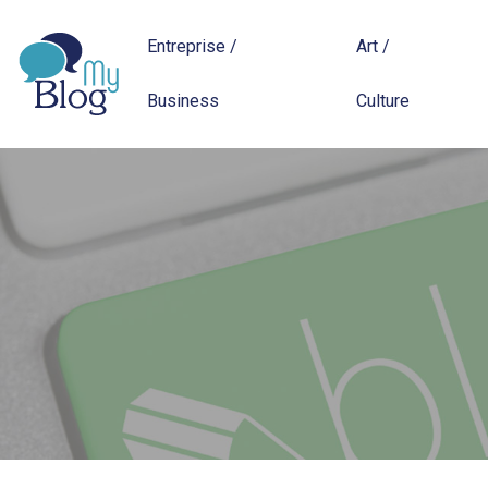
Entreprise /
Art /
Business
Culture