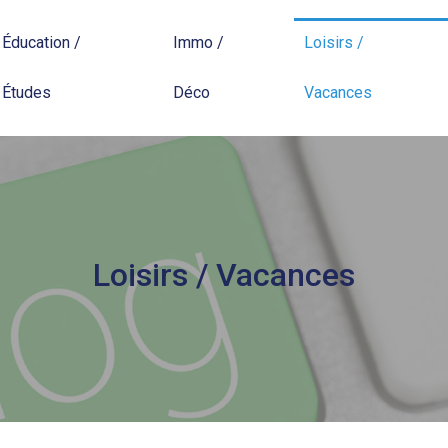
Éducation /
Immo /
Loisirs /
Études
Déco
Vacances
Loisirs / Vacances