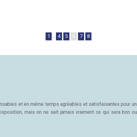
1
…
4
5
6
7
8
sponsables et en même temps agréables et satisfaisantes pour u
isposition, mais on ne sait jamais vraiment ce qui sera bon ou